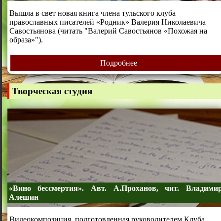
Вышла в свет новая книга члена тульского клуба
православных писателей «Родник» Валерия Николаевича
Савостьянова (
читать "Валерий Савостьянов «Похожая на
образа»"
).
Подробнее
Творческая студия
«Вино бессмертия». Авт. А.Проханов, чит. Владими
Алешин
Видеокомпозиция, подготовленная руководителем Клуба