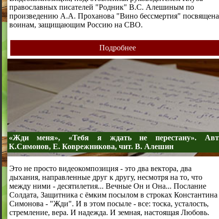
православных писателей "Родник" В.С. Алешиным по
произведению А.А. Проханова "Вино бессмертия" посвящена
воинам, защищающим Россию на СВО.
Подробнее
«Жди меня», «Тебя я ждать не перестану». Авт
К.Симонов, Е. Коврежникова, чит. В. Алешин
Это не просто видеокомпозиция - это два вектора, два
дыхания, направленные друг к другу, несмотря на то, что
между ними - десятилетия... Вечные Он и Она... Послание
Солдата, Защитника с ёмким посылом в строках Константина
Симонова - "Жди". И в этом посыле - все: тоска, усталость,
стремление, вера. И надежда. И земная, настоящая Любовь.