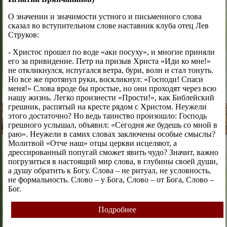
О значении и значимости устного и письменного слова
сказал во вступительном слове наставник клуба отец Лев
Струков:
- Христос прошел по воде «аки посуху», и многие приняли
его за привидение. Петр на призыв Христа «Иди ко мне!»
не откликнулся, испугался ветра, бури, волн и стал тонуть.
Но все же протянул руки, воскликнул: «Господи! Спаси
меня!» Слова вроде бы простые, но они проходят через всю
нашу жизнь. Легко произнести «Прости!», как Библейский
грешник, распятый на кресте рядом с Христом. Неужели
этого достаточно? Но ведь таинство произошло: Господь
грешного услышал, объявил: «Сегодня же будешь со мной в
раю». Неужели в самих словах заключены особые смыслы?
Молитвой «Отче наш» отцы церкви исцеляют, а
дрессированный попугай сможет явить чудо? Значит, важно
погрузиться в настоящий мир слова, в глубины своей души,
а душу обратить к Богу. Слова – не ритуал, не условность,
не формальность. Слово – у Бога, Слово – от Бога, Слово –
Бог.
Подробнее