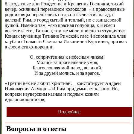
благодатные дни Рождества и Крещения Господня, тихий
вечер, осиянный перезвоном колоколов, – а православные
родниковцы перенеслись на два тысячелетия назад, в
далекий Рим, в город сытый и теплый, но с заиндевелой
душой. Именно там, «яко красная голубица, к Небеси
возлетела еси, Татиана, тем же моли присно за чтущия тя».
Кондак мученице Татиане Римской, глас 4 вспомнила член
клуба из Тольятти Светлана Ильинична Кургинян, призвав
в своем стихотворении:
О, сопричтенная к небесным ликам!
Молись за просвещение умов,
Благословляя мой народ великий,
И за друзей молись, и за врагов.
«Третий век не любит христиан, – констатирует Андрей
Николаевич Акулов. – И Рим придумывает казни». Но,
вопреки изуверским казням и подлым козням
идолопоклонников,
Подробнее
Вопросы и ответы