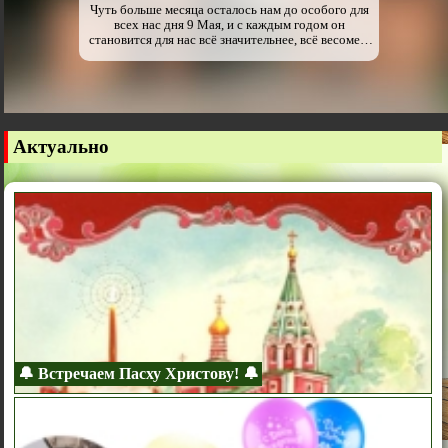
Чуть больше месяца осталось нам до особого для
всех нас дня 9 Мая, и с каждым годом он
становится для нас всё значительнее, всё весомее,
всё дороже… День Победы! Тот самый, что
навсегда живёт в сердце каждого ветерана. Тот
самый, что реет бессмертным стягом Вечным
Огнём у монументов. Тот самый, благодаря
которому мы можем ходить свободно по родной
земле, дышать родным воздухом, пахать и сеять,
Актуально
мечтать и строить… День-память, день-рубикон,
день-жизнь.
🔔 Встречаем Пасху Христову! 🔔