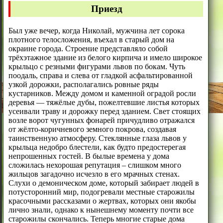
Приезд
Был уже вечер, когда Николай, мужчина лет сорока
плотного телосложения, въехал в старый дом на
окраине города. Строение представляло собой
трёхэтажное здание из белого кирпича и имело широкое
крыльцо с резными фигурами львов по бокам. Чуть
поодаль, справа и слева от гладкой асфальтированной
узкой дорожки, располагались ровные ряды
кустарников. Между домом и каменной оградой росли
деревья — тяжёлые дубы, пожелтевшие листья которых
усеивали траву и дорожку перед зданием. Свет стоящих
возле ворот чугунных фонарей причудливо отражался
от жёлто-коричневого земного покрова, создавая
таинственную атмосферу. Стеклянные глаза львов у
крыльца недобро блестели, как будто предостерегая
непрошенных гостей. В былые времена у дома
сложилась нехорошая репутация – слишком много
жильцов загадочно исчезло в его мрачных стенах.
Слухи о демоническом доме, который забирает людей в
потусторонний мир, подогревали местные старожилы
красочными рассказами о жертвах, которых они якобы
лично знали, однако к нынешнему моменту почти все
старожилы скончались. Теперь многие старые дома