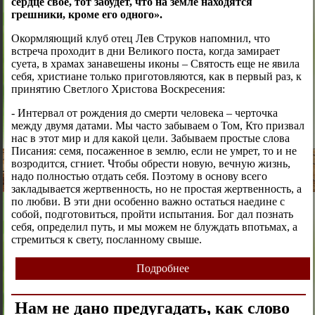
сердце свое, тот забудет, что на земле находятся
грешники, кроме его одного».
Окормляющий клуб отец Лев Струков напомнил, что
встреча проходит в дни Великого поста, когда замирает
суета, в храмах занавешены иконы – Святость еще не явила
себя, христиане только приготовляются, как в первый раз, к
принятию Светлого Христова Воскресения:
- Интервал от рождения до смерти человека – черточка
между двумя датами. Мы часто забываем о Том, Кто призвал
нас в этот мир и для какой цели. Забываем простые слова
Писания: семя, посаженное в землю, если не умрет, то и не
возродится, сгниет. Чтобы обрести новую, вечную жизнь,
надо полностью отдать себя. Поэтому в основу всего
закладывается жертвенность, но не простая жертвенность, а
по любви. В эти дни особенно важно остаться наедине с
собой, подготовиться, пройти испытания. Бог дал познать
себя, определил путь, и мы можем не блуждать впотьмах, а
стремиться к свету, посланному свыше.
Подробнее
Нам не дано предугадать, как слово