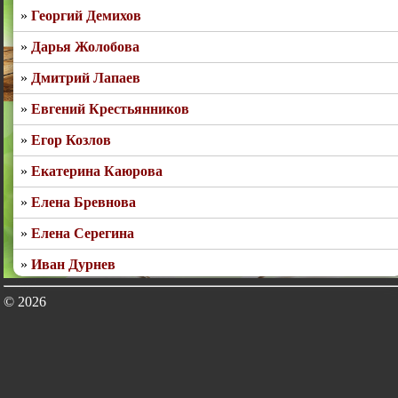
Георгий Демихов
Дарья Жолобова
Дмитрий Лапаев
Евгений Крестьянников
Егор Козлов
Екатерина Каюрова
Елена Бревнова
Елена Серегина
Иван Дурнев
Игорь Крюков
© 2026
Игорь Старостин
Ирина Моисеева
Ирина Собина