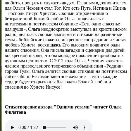
любить, прощать и служить людям. Главным вдохновителем
для Ольги Чехович стал Тот, Кто есть Путь, Истина и Жизнь
– Господь Иисус Христос. Своими откровениями о
безграничной Божией любви Ольга поделилась с
читателями в поэтическом сборнике «Есть одно спасенье
для души». Ольга неоднократно выступала на христианском
радио, делилась своими мыслями и стихами на различные
темы - библейские сюжеты, искреннее сострадание и чистая
любовь Христа, восхищаясь Его высоким подвигом ради
нашего спасения. Она писала загадки и сценарии для детей
воскресной школы, чтобы молодое поколение приобщать к
духовным ценностям. С 2012 года Ольга Чехович является
членом православного творческого объединения «Родник»
города Тулы. Ольга делится своими стихами на поэтическом
сайте stihi.ru. Ее самое заветное желание – пусть каждое
сердце будет открыто для благодати Божьей любви и
спасения во Христе Иисусе!
Стихотворение автора "Одними устами" читает Ольга
Филатова