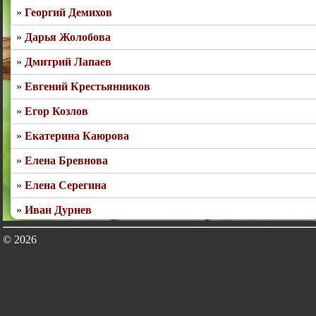
Георгий Демихов
Дарья Жолобова
Дмитрий Лапаев
Евгений Крестьянников
Егор Козлов
Екатерина Каюрова
Елена Бревнова
Елена Серегина
Иван Дурнев
Игорь Крюков
© 2026
Игорь Старостин
Ирина Моисеева
Ирина Собина