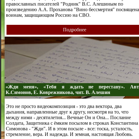
православных писателей "Родник" В.С. Алешиным по
произведению А.А. Проханова "Вино бессмертия" посвящена
воинам, защищающим Россию на СВО.
Подробнее
«Жди меня», «Тебя я ждать не перестану». Авт
К.Симонов, Е. Коврежникова, чит. В. Алешин
Это не просто видеокомпозиция - это два вектора, два
дыхания, направленные друг к другу, несмотря на то, что
между ними - десятилетия... Вечные Он и Она... Послание
Солдата, Защитника с ёмким посылом в строках Константина
Симонова - "Жди". И в этом посыле - все: тоска, усталость,
стремление, вера. И надежда. И земная, настоящая Любовь.