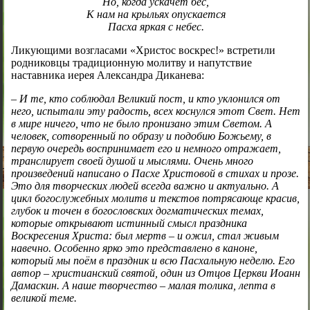
Но, когда ускачет бес,
К нам на крыльях опускается
Пасха яркая с небес.
Ликующими возгласами «Христос воскрес!» встретили
родниковцы традиционную молитву и напутствие
наставника иерея Александра Диканева:
– И те, кто соблюдал Великий пост, и кто уклонился от
него, испытали эту радость, всех коснулся этот Свет. Нет
в мире ничего, что не было пронизано этим Светом. А
человек, сотворенный по образу и подобию Божьему, в
первую очередь воспринимает его и немного отражает,
транслирует своей душой и мыслями. Очень много
произведений написано о Пасхе Христовой в стихах и прозе.
Это для творческих людей всегда важно и актуально. А
цикл богослужебных молитв и текстов потрясающе красив,
глубок и точен в богословских догматических темах,
которые открывают истинный смысл праздника
Воскресения Христа: был мертв – и ожил, стал живым
навечно. Особенно ярко это представлено в каноне,
который мы поём в праздник и всю Пасхальную неделю. Его
автор – христианский святой, один из Отцов Церкви Иоанн
Дамаскин. А наше творчество – малая толика, лепта в
великой теме.