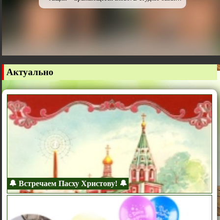
приглашены родниковцы: Анна Шадская, Татьяна
Хритонова и Владимир Алёшин – ведущий Акцию.
Состоялся более, чем получасовой диалог о
литературном фронте в помощь нашим
российским воинам.
Актуально
🔔 Встречаем Пасху Христову! 🔔