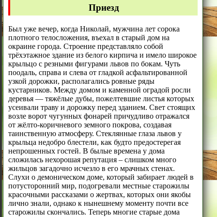
Приезд
Был уже вечер, когда Николай, мужчина лет сорока
плотного телосложения, въехал в старый дом на
окраине города. Строение представляло собой
трёхэтажное здание из белого кирпича и имело широкое
крыльцо с резными фигурами львов по бокам. Чуть
поодаль, справа и слева от гладкой асфальтированной
узкой дорожки, располагались ровные ряды
кустарников. Между домом и каменной оградой росли
деревья — тяжёлые дубы, пожелтевшие листья которых
усеивали траву и дорожку перед зданием. Свет стоящих
возле ворот чугунных фонарей причудливо отражался
от жёлто-коричневого земного покрова, создавая
таинственную атмосферу. Стеклянные глаза львов у
крыльца недобро блестели, как будто предостерегая
непрошенных гостей. В былые времена у дома
сложилась нехорошая репутация – слишком много
жильцов загадочно исчезло в его мрачных стенах.
Слухи о демоническом доме, который забирает людей в
потусторонний мир, подогревали местные старожилы
красочными рассказами о жертвах, которых они якобы
лично знали, однако к нынешнему моменту почти все
старожилы скончались. Теперь многие старые дома