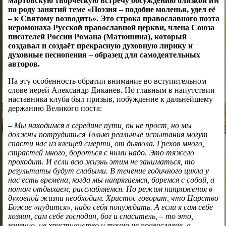
мартовскую творческую встречу обсуждению близкой им
по роду занятий теме «Поэзия – подобие моленья, удел её
– к Святому возводить». Это строка православного поэта
иеромонаха Русской православной церкви, члена Союза
писателей России Романа (Матюшина), который
создавал и создаёт прекрасную духовную лирику и
духовные песнопения – образец для самодеятельных
авторов.
На эту особенность обратил внимание во вступительном
слове иерей Александр Диканев. Но главным в напутствии
наставника клуба был призыв, побуждение к дальнейшему
держанию Великого поста:
–
Мы находимся в середине пути, он не прост, но мы
должны потрудиться Только реальные испытания могут
спасти нас из клещей смерти, от дьявола. Грехов много,
страстей много, бороться с ними надо. Это тяжело
проходит. И если всю жизнь этим не заниматься, то
результаты будут слабыми. В течение годичного цикла у
нас есть времена, когда мы напрягаемся, боремся с собой, а
потом отдыхаем, расслабляемся. Но режим напряжения в
духовной жизни необходим. Христос говорит, что Царство
Божие «нудится», надо себя понуждать. А если я сам себе
хозяин, сам себе господин, бог и спаситель, – то это,
конечно, не христианство и точно не православие, а