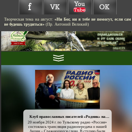
Творческая тема на август:
«Ни Бог, ни я тебе не помогут, если сам
не будешь трудиться»
(Пр. Антоний Великий)
Клуб православных писателей «Родник» на
радио «Россия»
20 ноября 2024 г. по Тульскому радио «Россия»
состоялась трансляция радиопередача о нашей
Акции – Сражающееся слово. В студию были