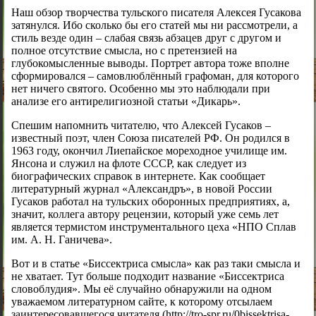
Наш обзор творчества тульского писателя Алексея Гусакова
затянулся. Ибо сколько бы его статей мы ни рассмотрели, а
стиль везде один – слабая связь абзацев друг с другом и
полное отсутствие смысла, но с претензией на
глубокомысленные выводы. Портрет автора тоже вполне
сформировался – самовлюблённый графоман, для которого
нет ничего святого. Особенно мы это наблюдали при
анализе его антирелигиозной статьи «Дикарь».
Спешим напомнить читателю, что Алексей Гусаков –
известный поэт, член Союза писателей РФ. Он родился в
1963 году, окончил Лиепайское мореходное училище им.
Янсона и служил на флоте СССР, как следует из
биографических справок в интернете. Как сообщает
литературный журнал «Александръ», в новой России
Гусаков работал на тульских оборонных предприятиях, а,
значит, коллега автору рецензии, который уже семь лет
является термистом инструментального цеха «НПО Сплав
им. А. Н. Ганичева».
Вот и в статье «Биссектриса смысла» как раз таки смысла и
не хватает. Тут больше подходит название «Биссектриса
словоблудия». Мы её случайно обнаружили на одном
уважаемом литературном сайте, к которому отсылаем
заинтересовавшегося читателя (http://tro-spr.ru/0bissektrisa-