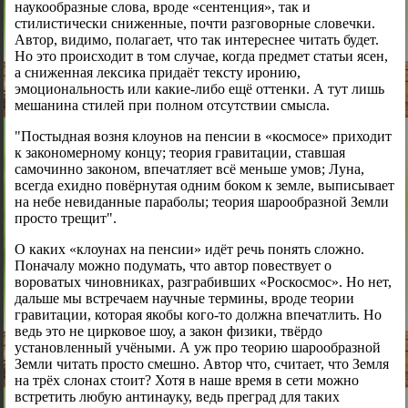
наукообразные слова, вроде «сентенция», так и
стилистически сниженные, почти разговорные словечки.
Автор, видимо, полагает, что так интереснее читать будет.
Но это происходит в том случае, когда предмет статьи ясен,
а сниженная лексика придаёт тексту иронию,
эмоциональность или какие-либо ещё оттенки. А тут лишь
мешанина стилей при полном отсутствии смысла.
"Постыдная возня клоунов на пенсии в «космосе» приходит
к закономерному концу; теория гравитации, ставшая
самочинно законом, впечатляет всё меньше умов; Луна,
всегда ехидно повёрнутая одним боком к земле, выписывает
на небе невиданные параболы; теория шарообразной Земли
просто трещит".
О каких «клоунах на пенсии» идёт речь понять сложно.
Поначалу можно подумать, что автор повествует о
вороватых чиновниках, разграбивших «Роскосмос». Но нет,
дальше мы встречаем научные термины, вроде теории
гравитации, которая якобы кого-то должна впечатлить. Но
ведь это не цирковое шоу, а закон физики, твёрдо
установленный учёными. А уж про теорию шарообразной
Земли читать просто смешно. Автор что, считает, что Земля
на трёх слонах стоит? Хотя в наше время в сети можно
встретить любую антинауку, ведь преград для таких