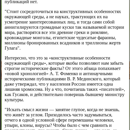
публикаций нет.
"Стоит сосредоточиться на конструктивных особенностях
окружающей среды, а не науках, трактующих их на
усмотрение заинтересованных лиц, и тогда сами собой
аннигилируются громадные куски так называемой истории
мира, растворятся все эти древние греки и римляне,
кровожадные монголы, египетские чудесатые фараоны,
миллионы бронированных всадников и триллионы жертв
Гулага".
Интересно, что это за «конструктивные особенности
окружающей среды», которые якобы позволяют нам забыть
строгие исторические факты? От этого абзаца попахивает
«новой хронологией» А. Т. Фоменко и антинаучными
историческими публикациями В. Р. Мединского, который
даже утверждал, что у населения России имеется одна
лишняя хромосома. Ну а что, почитаешь таких «писателей»,
как Гусаков, и действительно поверишь бывшему министру
культуры.
"Искать смысл жизни — занятие глупое, когда не знаешь,
что живёт за углом. Приходилось часто задумываться,
отчего в одной условной сфере перемешаны человеки,
упыри, клоны, вирусы? Чтобы было с чем сравнить и