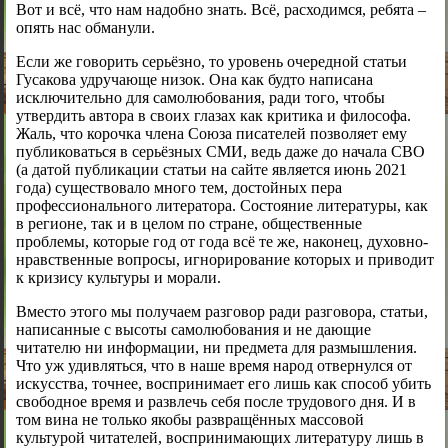
Вот и всё, что нам надобно знать. Всё, расходимся, ребята –
опять нас обманули.
Если же говорить серьёзно, то уровень очередной статьи
Гусакова удручающе низок. Она как будто написана
исключительно для самолюбования, ради того, чтобы
утвердить автора в своих глазах как критика и философа.
Жаль, что корочка члена Союза писателей позволяет ему
публиковаться в серьёзных СМИ, ведь даже до начала СВО
(а датой публикации статьи на сайте является июнь 2021
года) существовало много тем, достойных пера
профессионального литератора. Состояние литературы, как
в регионе, так и в целом по стране, общественные
проблемы, которые год от года всё те же, наконец, духовно-
нравственные вопросы, игнорирование которых и приводит
к кризису культуры и морали.
Вместо этого мы получаем разговор ради разговора, статьи,
написанные с высоты самолюбования и не дающие
читателю ни информации, ни предмета для размышления.
Что уж удивляться, что в наше время народ отвернулся от
искусства, точнее, воспринимает его лишь как способ убить
свободное время и развлечь себя после трудового дня. И в
том вина не только якобы развращённых массовой
культурой читателей, воспринимающих литературу лишь в