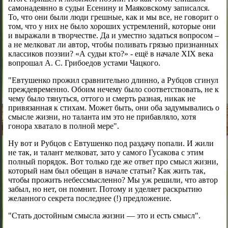
самонадеянно в судьи Есенину и Маяковскому записался.
То, что они были люди грешные, как и мы все, не говорит о
том, что у них не было хороших устремлений, которые они
и выражали в творчестве. Да и уместно задаться вопросом –
а не мелковат ли автор, чтобы поливать грязью признанных
классиков поэзии? «А судьи кто?» - ещё в начале XIX века
вопрошал А. С. Грибоедов устами Чацкого.
"Евтушенко прожил сравнительно длинно, а Рубцов сгинул
преждевременно. Обоим нечему было соответствовать, не к
чему было тянуться, оттого и смерть разная, никак не
привязанная к стихам. Может быть, они оба задумывались о
смысле жизни, но таланта им это не прибавляло, хотя
гонора хватало в полной мере".
Ну вот и Рубцов с Евтушенко под раздачу попали. И жили
не так, и талант мелковат, зато у самого Гусакова с этим
полный порядок. Вот только где же ответ про смысл жизни,
который нам был обещан в начале статьи? Как жить так,
чтобы прожить небессмысленно? Мы уж решили, что автор
забыл, но нет, он помнит. Потому и уделяет раскрытию
желанного секрета последнее (!) предложение.
"Стать достойным смысла жизни — это и есть смысл".