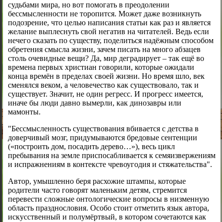
судьбами мира, но вот помогать в преодолении
бессмысленности не торопится. Может даже возникнуть
подозрение, что целью написания статьи как раз и является
желание выплеснуть свой негатив на читателей. Ведь если
нечего сказать по существу, поделиться надёжным способом
обретения смысла жизни, зачем писать на много абзацев
столь очевидные вещи? Да, мир деградирует – так ещё во
времена первых христиан говорили, которые ожидали
конца времён в пределах своей жизни. Но время шло, век
сменялся веком, а человечество как существовало, так и
существует. Значит, не один регресс. И прогресс имеется,
иначе бы люди давно вымерли, как динозавры или
мамонты.
"Бессмысленность существования вбивается с детства в
доверчивый мозг, придумываются бредовые сентенции
(«построить дом, посадить дерево…»), весь цикл
пребывания на земле приспосабливается к семяизвержениям
и испражнениям в контексте чревоугодия и стяжательства".
Автор, умышленно беря расхожие штампы, которые
родители часто говорят маленьким детям, стремится
перевести сложные онтологические вопросы в низменную
область празднословия. Особо стоит отметить язык автора,
искусственный и полумёртвый, в котором сочетаются как