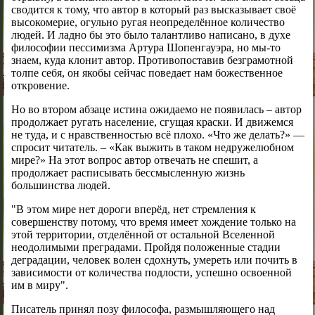
сводится к тому, что автор в который раз высказывает своё
высокомерие, огульно ругая неопределённое количество
людей. И ладно бы это было талантливо написано, в духе
философии пессимизма Артура Шопенгауэра, но мы-то
знаем, куда клонит автор. Противопоставив безграмотной
толпе себя, он якобы сейчас поведает нам божественное
откровение.
Но во втором абзаце истина ожидаемо не появилась – автор
продолжает ругать население, сгущая краски. И движемся
не туда, и с нравственностью всё плохо. «Что же делать?» —
спросит читатель. – «Как выжить в таком недружелюбном
мире?» На этот вопрос автор отвечать не спешит, а
продолжает расписывать бессмысленную жизнь
большинства людей.
"В этом мире нет дороги вперёд, нет стремления к
совершенству потому, что время имеет хождение только на
этой территории, отделённой от остальной Вселенной
неодолимыми преградами. Пройдя положенные стадии
деградации, человек волен сдохнуть, умереть или почить в
зависимости от количества подлости, успешно освоенной
им в миру".
Писатель принял позу философа, размышляющего над