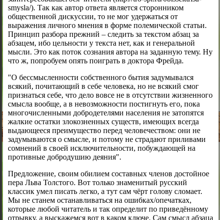
smysla/). Так как автор ответа является сторонником
общественной дискуссии, то не мог удержаться от
выражения личного мнения в форме полемической статьи.
Принцип разбора прежний – следить за текстом абзац за
абзацем, ибо цельности у текста нет, как и генеральной
мысли. Это как поток сознания автора на заданную тему. Ну
что ж, попробуем опять поиграть в доктора Фрейда.
"О бессмысленности собственного бытия задумывался
всякий, почитающий в себе человека, но не всякий смог
признаться себе, что дело вовсе не в отсутствии жизненного
смысла вообще, а в невозможности постигнуть его, пока
многочисленными добродетелями населения не затопятся
жалкие остатки злокозненных существ, имеющих всегда
выдающееся преимущество перед человечеством: они не
задумываются о смысле, и потому не страдают приливами
сомнений в своей исключительности, побуждающей на
противные добродушию деяния".
Предложение, своим обилием составных членов достойное
пера Льва Толстого. Вот только знаменитый русский
классик умел писать легко, а тут сам чёрт голову сломает.
Мы не станем останавливаться на ошибках/опечатках,
которые любой читатель и так определит по приведённому
отрывку, а выскажемся вот в каком ключе. Сам смысл абзаца