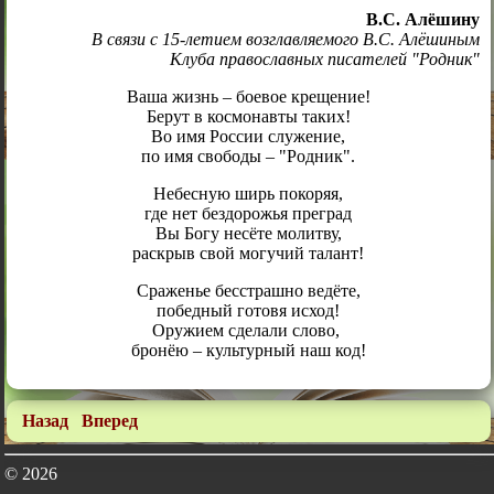
В.С. Алёшину
В связи с 15-летием возглавляемого В.С. Алёшиным
Клуба православных писателей "Родник"
Ваша жизнь – боевое крещение!
Берут в космонавты таких!
Во имя России служение,
по имя свободы – "Родник".
Небесную ширь покоряя,
где нет бездорожья преград
Вы Богу несёте молитву,
раскрыв свой могучий талант!
Сраженье бесстрашно ведёте,
победный готовя исход!
Оружием сделали слово,
бронёю – культурный наш код!
Назад
Вперед
© 2026